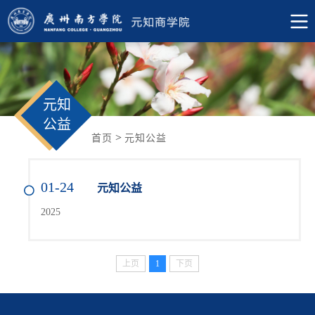
元知
公益
>
首页
元知公益
01-24
元知公益
2025
上页
1
下页